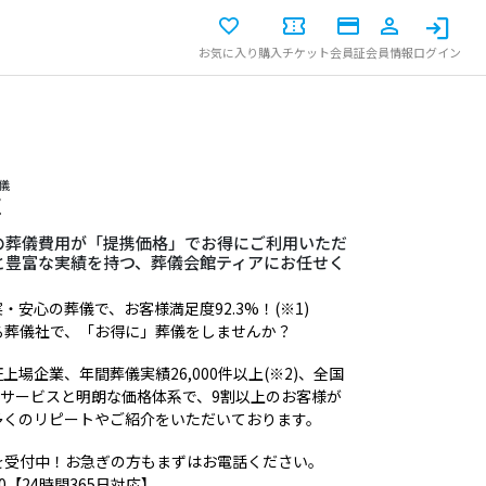
お気に入り
購入チケット
会員証
会員情報
ログイン
儀
陣
の葬儀費用が「提携価格」でお得にご利用いただ
と豊富な実績を持つ、葬儀会館ティアにお任せく
安心の葬儀で、お客様満足度92.3%！(※1)
る葬儀社で、「お得に」葬儀をしませんか？
場企業、年間葬儀実績26,000件以上(※2)、全国
いサービスと明朗な価格体系で、9割以上のお客様が
多くのリピートやご紹介をいただいております。
を受付中！お急ぎの方もまずはお電話ください。
50【24時間365日対応】