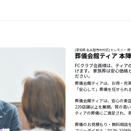
[愛知県 名古屋市中村区] セレモニー 葬
葬儀会館ティア 本
FCクラブ会員様は、ティア
けます。 家族葬は安心価格
ださい。
葬儀会館ティアは、お得・充実・
「安心して」葬儀を任せられ
葬儀会館ティアは、安心の東証上
220店舗以上を展開。質の高
ティアの葬儀にご満足され、
葬儀のお見積もり・無料相談
フリーダイヤル：0120-2106