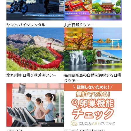
ヤマハ バイクレンタル
九州日帰りツアー
北九州峠 日帰り秋芳洞ツアー
福岡県糸島の自然を満喫する日帰
りツアー
JOYFIT24
にしたんARTクリニック