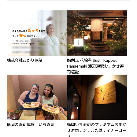
株式会社あかり保証
鮨割烹 花絵巻 Sushi Kappou
Hanaemaki 渡辺通駅おまかせ寿
司堪能
福岡の寿司体験「いち寿司」
福岡いち寿司のプレミアムおまか
せ寿司ランチまたはディナーコー
ス