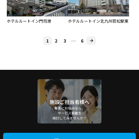
ホテルルートイン門司港
ホテルルートイン北九州若松駅東
1
2
3
…
6
施設ご担当者様へ
集客にお悩みなら、
サービス掲載を
検討してみませんか？