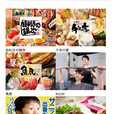
目利きの銀次
千年の宴
魚民
RIZAP