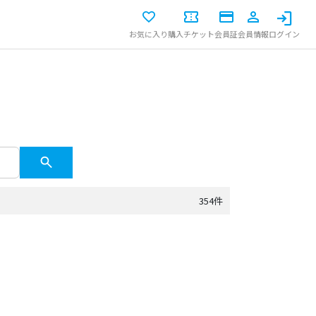
お気に入り
購入チケット
会員証
会員情報
ログイン
354件