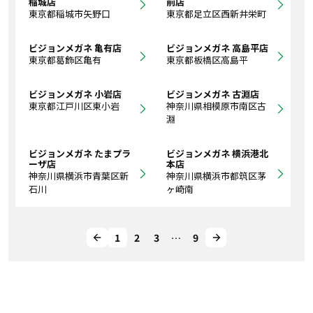
稲城店
前店
東京都稲城市矢野口
東京都足立区西新井栄町
ビジョンメガネ 亀有店
ビジョンメガネ 高島平店
東京都葛飾区亀有
東京都板橋区高島平
ビジョンメガネ 小岩店
ビジョンメガネ 古淵店
東京都江戸川区東小岩
神奈川県相模原市南区古
淵
ビジョンメガネ たまプラ
ビジョンメガネ 横浜港北
ーザ店
本店
神奈川県横浜市青葉区新
神奈川県横浜市都筑区茅
石川
ヶ崎南
1
2
3
…
9