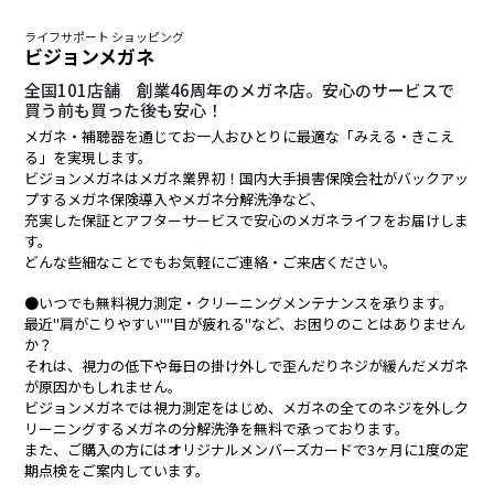
ライフサポート ショッピング
ビジョンメガネ
全国101店舗 創業46周年のメガネ店。安心のサービスで
買う前も買った後も安心！
メガネ・補聴器を通じてお一人おひとりに最適な「みえる・きこえ
る」を実現します。
ビジョンメガネはメガネ業界初！国内大手損害保険会社がバックアッ
プするメガネ保険導入やメガネ分解洗浄など、
充実した保証とアフターサービスで安心のメガネライフをお届けしま
す。
どんな些細なことでもお気軽にご連絡・ご来店ください。
●いつでも無料視力測定・クリーニングメンテナンスを承ります。
最近"肩がこりやすい""目が疲れる"など、お困りのことはありません
か？
それは、視力の低下や毎日の掛け外しで歪んだりネジが緩んだメガネ
が原因かもしれません。
ビジョンメガネでは視力測定をはじめ、メガネの全てのネジを外しク
リーニングするメガネの分解洗浄を無料で承っております。
また、ご購入の方にはオリジナルメンバーズカードで3ヶ月に1度の定
期点検をご案内しています。